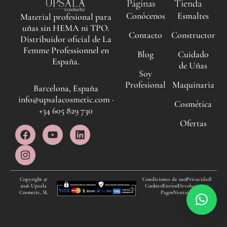
Páginas
Tienda
Conócenos
Esmaltes
Material profesional para
uñas sin HEMA ni TPO.
Contacto
Constructor
Distribuidor oficial de La
Femme Professionnel en
Blog
Cuidado
España.
de Uñas
Soy
Profesional
Maquinaria
Barcelona, España
info@upsalacosmetic.com ·
Cosmética
+34 605 829 730
Ofertas
F
I
Y
L
a
n
o
i
c
s
u
n
e
t
t
k
b
a
u
e
o
g
b
d
Copyright ©
Condiciones de uso
Privacidad
2026 Upsala
Cookies
Envíos
Devoluciones
o
r
e
i
Cosmetic, SL
Pagos
Ventajas
k
a
n
m