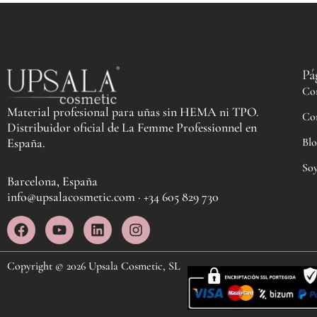
Pá
Co
Material profesional para uñas sin HEMA ni TPO.
Co
Distribuidor oficial de La Femme Professionnel en
Blo
España.
Soy
Barcelona, España
info@upsalacosmetic.com · +34 605 829 730
F
Y
L
I
a
o
i
n
c
u
n
s
e
t
k
t
Copyright © 2026 Upsala Cosmetic, SL
b
u
e
a
o
b
d
g
o
e
i
r