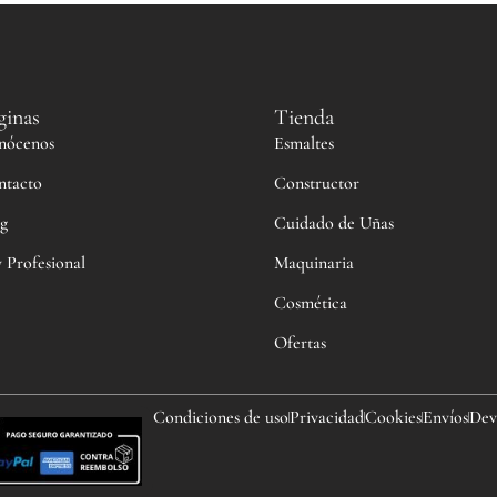
ginas
Tienda
nócenos
Esmaltes
ntacto
Constructor
g
Cuidado de Uñas
 Profesional
Maquinaria
Cosmética
Ofertas
Condiciones de uso
Privacidad
Cookies
Envíos
Dev