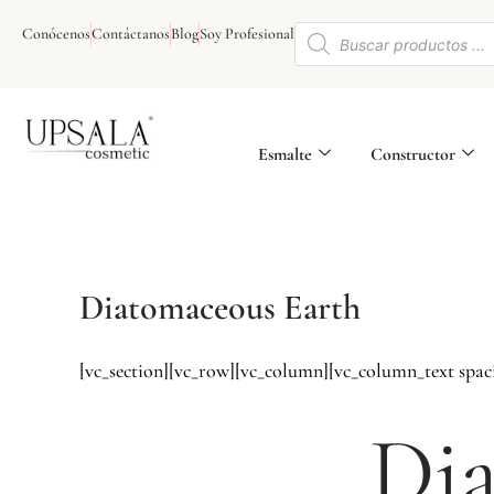
Ir
Búsqueda
al
Conócenos
Contáctanos
Blog
Soy Profesional
de
contenido
productos
Esmalte
Constructor
Diatomaceous Earth
[vc_section][vc_row][vc_column][vc_column_text spa
Dia