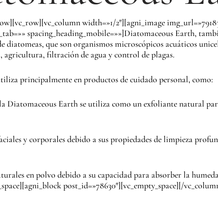
row][vc_row][vc_column width=»1/2″][agni_image img_url=»7918
_tab=»» spacing_heading_mobile=»»]
Diatomaceous Earth, tambié
e diatomeas, que son organismos microscópicos acuáticos unicelul
 agricultura, filtración de agua y control de plagas.
utiliza principalmente en productos de cuidado personal, como:
la Diatomaceous Earth se utiliza como un exfoliante natural par
faciales y corporales debido a sus propiedades de limpieza prof
aturales en polvo debido a su capacidad para absorber la humeda
pace][agni_block post_id=»78630″][vc_empty_space][/vc_column