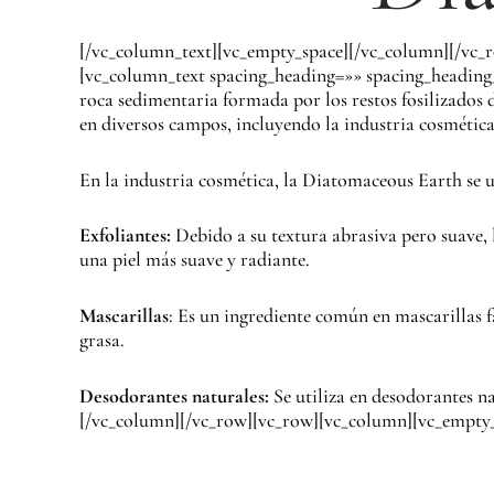
[/vc_column_text][vc_empty_space][/vc_column][/vc_
[vc_column_text spacing_heading=»» spacing_heading
roca sedimentaria formada por los restos fosilizados d
en diversos campos, incluyendo la industria cosmética,
En la industria cosmética, la Diatomaceous Earth se 
Exfoliantes:
Debido a su textura abrasiva pero suave, 
una piel más suave y radiante.
Mascarillas
: Es un ingrediente común en mascarillas 
grasa.
Desodorantes naturales:
Se utiliza en desodorantes n
[/vc_column][/vc_row][vc_row][vc_column][vc_empty_s