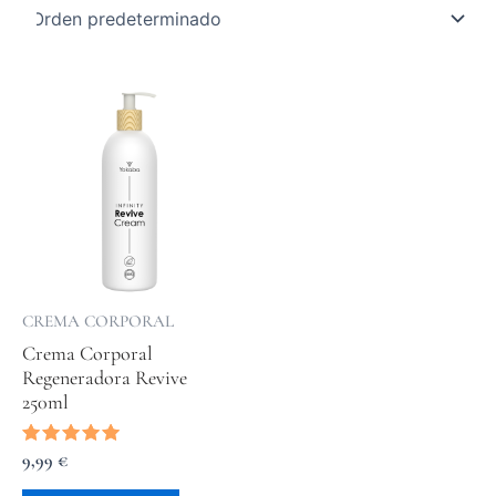
CREMA CORPORAL
Crema Corporal
Regeneradora Revive
250ml
Valorado
9,99
€
con
5.00