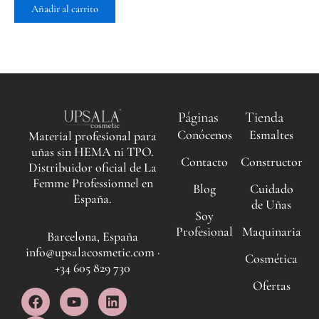
de 5
Añadir al carrito
Páginas
Tienda
Conócenos
Esmaltes
Material profesional para
uñas sin HEMA ni TPO.
Contacto
Constructor
Distribuidor oficial de La
Femme Professionnel en
Blog
Cuidado
España.
de Uñas
Soy
Profesional
Maquinaria
Barcelona, España
info@upsalacosmetic.com ·
Cosmética
+34 605 829 730
Ofertas
F
I
Y
L
a
n
o
i