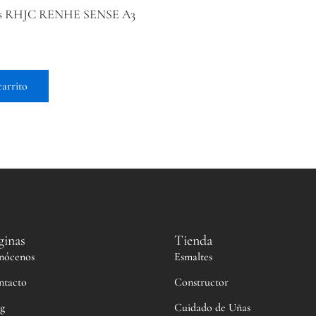
as RHJC RENHE SENSE A3
carrito
ginas
Tienda
nócenos
Esmaltes
ntacto
Constructor
g
Cuidado de Uñas