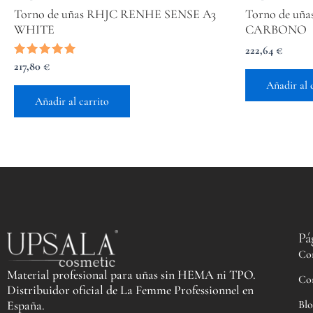
Torno de uñas RHJC RENHE SENSE A3
Torno de uñ
WHITE
CARBONO
222,64
€
Valorado
217,80
€
con
Añadir al 
5.00
de 5
Añadir al carrito
Pá
Co
Material profesional para uñas sin HEMA ni TPO.
Co
Distribuidor oficial de La Femme Professionnel en
Blo
España.