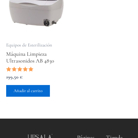
Equipos de Esterilización
Máquina Limpieza
Ultrasonidos AB 4830
Valorado
199,50
€
con
5.00
de 5
Añadir al carrito
Páginas
Tienda