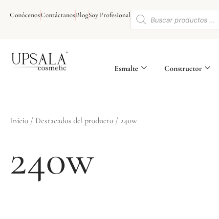
Ir
Búsqueda
al
Conócenos
Contáctanos
Blog
Soy Profesional
de
contenido
productos
Esmalte
Constructor
Inicio
/ Destacados del producto / 240w
240w