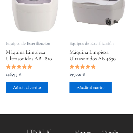
Equipos de Esterilización
Equipos de Esterilización
Máquina Limpieza
Máquina Limpieza
Ultrasonidos AB 4810
Ultrasonidos AB 4830
Valorado
146,95
€
Valorado
199,50
€
con
con
5.00
5.00
de 5
de 5
Añadir al carrito
Añadir al carrito
Páginas
Tienda