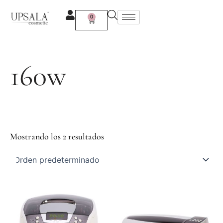
Ir
al
0
Carrito
contenido
160w
Mostrando los 2 resultados