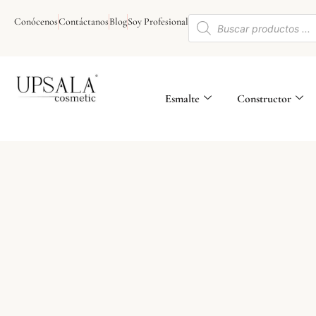
Ir
Búsqueda
al
Conócenos
Contáctanos
Blog
Soy Profesional
de
contenido
productos
Esmalte
Constructor