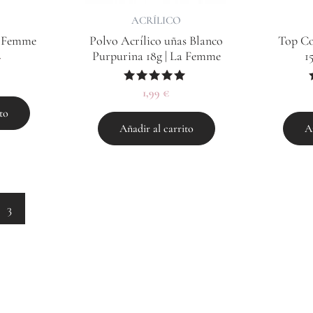
ACRÍLICO
La Femme
Polvo Acrílico uñas Blanco
Top Co
Purpurina 18g | La Femme
1
Valorado
1,99
€
con
to
5.00
de 5
Añadir al carrito
A
3