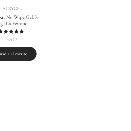
ACRYGEL
at No Wipe Gelify
5g | La Femme
Valorado
14,95
€
con
5.00
de 5
ñadir al carrito