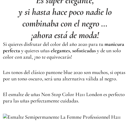
Es súper elegante,
y si hasta hace poco nadie lo
combinaba con el negro …
¡ahora está de moda!
Si quieres disfrutar del color del año 2020 para tu
manicura
perfecta
y quieres uñas
elegantes
,
sofisticadas
y de un solo
color con azul, ¡no te equivocarás!
Los tonos del clásico pantone blue 2020 son muchos, si optas
por un tono oscuro, será una alternativa válida al negro.
El esmalte de uñas Non Stop Color H211 London es perfecto
para las uñas perfectamente cuidadas.