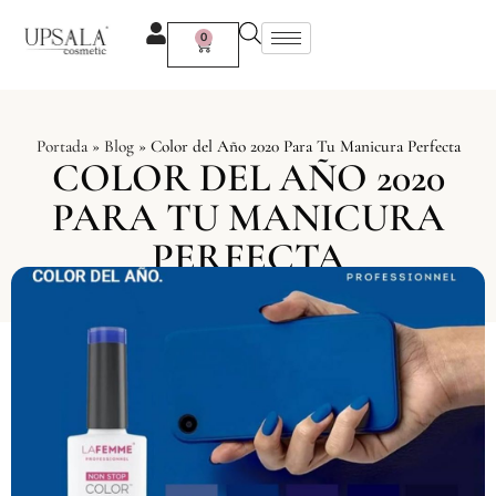
Ir
al
0
Carrito
contenido
Portada
»
Blog
»
Color del Año 2020 Para Tu Manicura Perfecta
COLOR DEL AÑO 2020
PARA TU MANICURA
PERFECTA