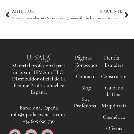
Ant
Sig
ANTERIOR
SIGUIENTE
Nuevos Protocolos para Servicios de Manicura y Pedicura
¿Cómo afectan las mascarillas a la piel?
Páginas
Tienda
Conócenos
Esmaltes
Material profesional para
uñas sin HEMA ni TPO.
Contacto
Constructor
Distribuidor oficial de La
Femme Professionnel en
Blog
Cuidado
España.
de Uñas
Soy
Profesional
Maquinaria
Barcelona, España
info@upsalacosmetic.com ·
Cosmética
+34 605 829 730
Ofertas
F
I
Y
L