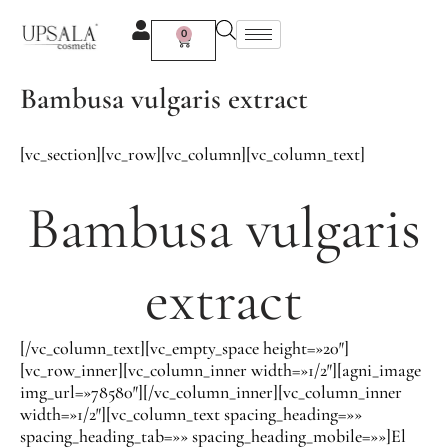
Ir
al
0
Carrito
contenido
Bambusa vulgaris extract
[vc_section][vc_row][vc_column][vc_column_text]
Bambusa vulgaris
extract
[/vc_column_text][vc_empty_space height=»20″]
[vc_row_inner][vc_column_inner width=»1/2″][agni_image
img_url=»78580″][/vc_column_inner][vc_column_inner
width=»1/2″][vc_column_text spacing_heading=»»
spacing_heading_tab=»» spacing_heading_mobile=»»]El