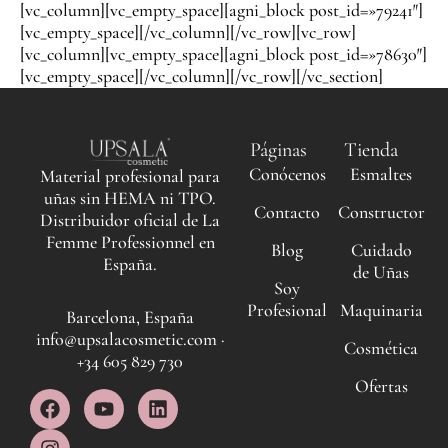
[vc_column][vc_empty_space][agni_block post_id=»79241″]
[vc_empty_space][/vc_column][/vc_row][vc_row]
[vc_column][vc_empty_space][agni_block post_id=»78630″]
[vc_empty_space][/vc_column][/vc_row][/vc_section]
Páginas
Tienda
Conócenos
Esmaltes
Material profesional para
uñas sin HEMA ni TPO.
Contacto
Constructor
Distribuidor oficial de La
Femme Professionnel en
Blog
Cuidado
España.
de Uñas
Soy
Profesional
Maquinaria
Barcelona, España
info@upsalacosmetic.com ·
Cosmética
+34 605 829 730
Ofertas
F
I
Y
L
a
n
o
i
c
s
u
n