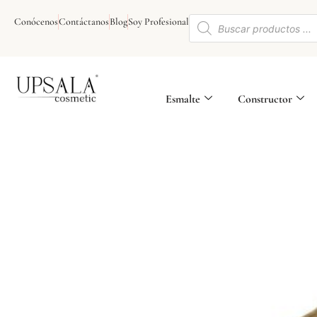
Ir
Búsqueda
al
Conócenos
Contáctanos
Blog
Soy Profesional
de
contenido
productos
Esmalte
Constructor