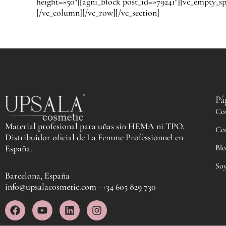
height=»50″][agni_block post_id=»79241″][vc_empty_s
[/vc_column][/vc_row][/vc_section]
Pá
Co
Material profesional para uñas sin HEMA ni TPO.
Co
Distribuidor oficial de La Femme Professionnel en
Blo
España.
Soy
Barcelona, España
info@upsalacosmetic.com · +34 605 829 730
F
Y
L
I
a
o
i
n
c
u
n
s