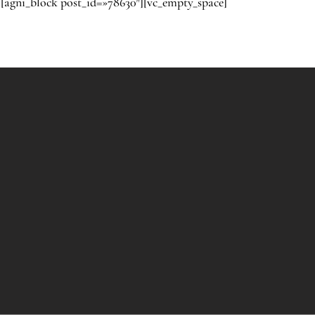
[agni_block post_id=»78630″][vc_empty_space]