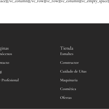
pace][/vc_column][/vc_row][vc_row][vc_column][vc_empty_space]
ginas
Tienda
nócenos
Esmaltes
ntacto
Constructor
g
Cuidado de Uñas
 Profesional
Maquinaria
Cosmética
Ofertas