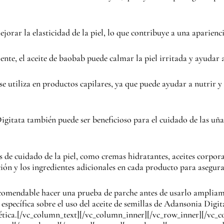
orar la elasticidad de la piel, lo que contribuye a una aparienc
nte, el aceite de baobab puede calmar la piel irritada y ayudar 
se utiliza en productos capilares, ya que puede ayudar a nutrir 
igitata también puede ser beneficioso para el cuidado de las uña
s de cuidado de la piel, como cremas hidratantes, aceites corpora
ión y los ingredientes adicionales en cada producto para asegura
omendable hacer una prueba de parche antes de usarlo ampliame
 específica sobre el uso del aceite de semillas de Adansonia Digit
stética.[/vc_column_text][/vc_column_inner][/vc_row_inner][/vc