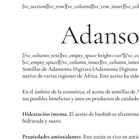
[vc_section][vc_row][vc_column][vc_row_inner][vc_c
Adanson
[/vc_column_text][vc_empty_space height=»20″][/vc_c
[vc_empty_space][/vc_column_inner][vc_column_inner
Semillas de Adansonia Digitata (Adansonia Digitata S
nativo de varias regiones de África. Este aceite ha sid
En el ámbito de la cosmética, el aceite de semillas d
sus posibles beneficios y usos en productos de cuidado
Hidratación intensa
: El aceite de baobab es altament
hidratada y suave.
Propiedades antioxidantes
: Este aceite es rico en an