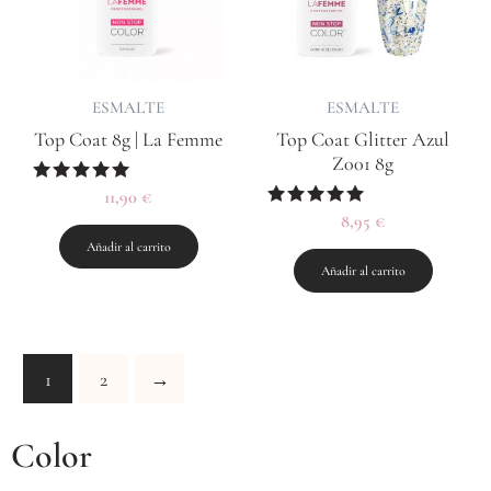
ESMALTE
ESMALTE
Top Coat 8g | La Femme
Top Coat Glitter Azul
Z001 8g
Valorado
11,90
€
con
Valorado
8,95
€
5.00
con
de 5
Añadir al carrito
5.00
de 5
Añadir al carrito
1
2
→
Color