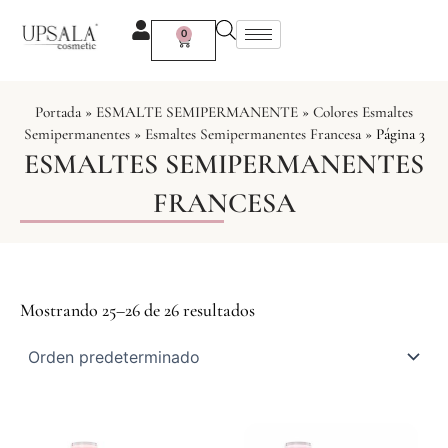
Ir
al
0
Carrito
contenido
Portada
»
ESMALTE SEMIPERMANENTE
»
Colores Esmaltes
Semipermanentes
»
Esmaltes Semipermanentes Francesa
»
Página 3
ESMALTES SEMIPERMANENTES
FRANCESA
Mostrando 25–26 de 26 resultados