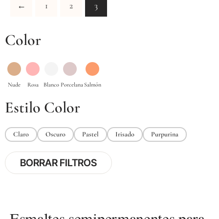
←
1
2
3
Color
Estilo Color
Claro
Oscuro
Pastel
Irisado
Purpurina
BORRAR FILTROS
Esmaltes semipermanentes para