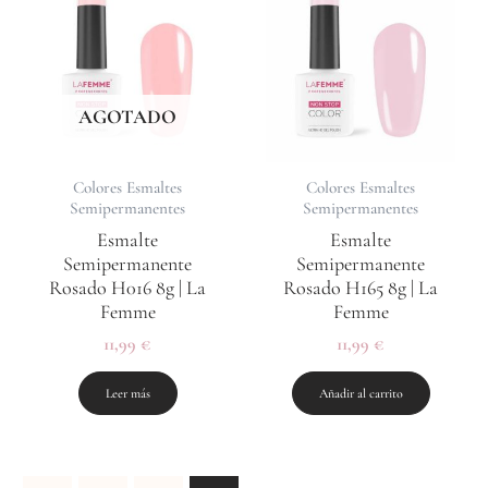
AGOTADO
Colores Esmaltes
Colores Esmaltes
Semipermanentes
Semipermanentes
Esmalte
Esmalte
Semipermanente
Semipermanente
Rosado H016 8g | La
Rosado H165 8g | La
Femme
Femme
11,99
€
11,99
€
Leer más
Añadir al carrito