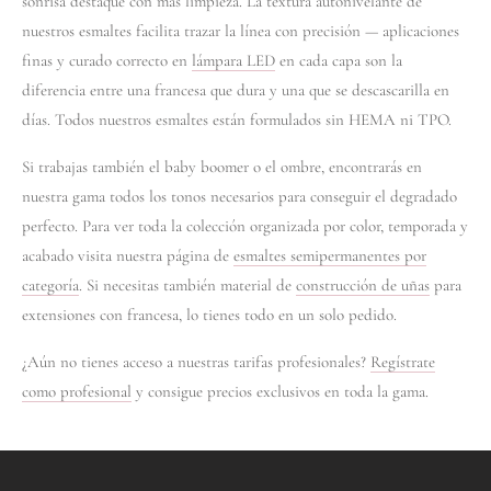
sonrisa destaque con más limpieza. La textura autonivelante de
nuestros esmaltes facilita trazar la línea con precisión — aplicaciones
finas y curado correcto en
lámpara LED
en cada capa son la
diferencia entre una francesa que dura y una que se descascarilla en
días. Todos nuestros esmaltes están formulados sin HEMA ni TPO.
Si trabajas también el baby boomer o el ombre, encontrarás en
nuestra gama todos los tonos necesarios para conseguir el degradado
perfecto. Para ver toda la colección organizada por color, temporada y
acabado visita nuestra página de
esmaltes semipermanentes por
categoría
. Si necesitas también material de
construcción de uñas
para
extensiones con francesa, lo tienes todo en un solo pedido.
¿Aún no tienes acceso a nuestras tarifas profesionales?
Regístrate
como profesional
y consigue precios exclusivos en toda la gama.