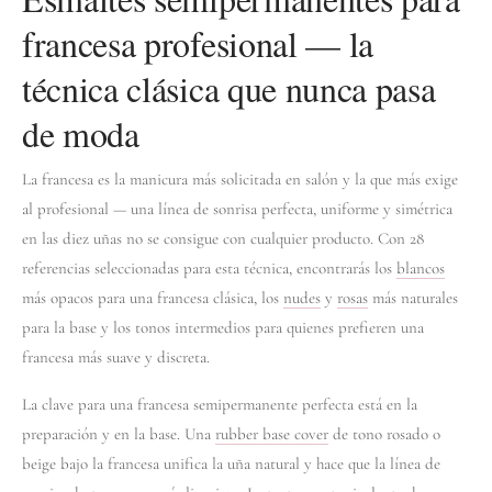
francesa profesional — la
técnica clásica que nunca pasa
de moda
La francesa es la manicura más solicitada en salón y la que más exige
al profesional — una línea de sonrisa perfecta, uniforme y simétrica
en las diez uñas no se consigue con cualquier producto. Con 28
referencias seleccionadas para esta técnica, encontrarás los
blancos
más opacos para una francesa clásica, los
nudes
y
rosas
más naturales
para la base y los tonos intermedios para quienes prefieren una
francesa más suave y discreta.
La clave para una francesa semipermanente perfecta está en la
preparación y en la base. Una
rubber base cover
de tono rosado o
beige bajo la francesa unifica la uña natural y hace que la línea de