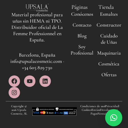
Páginas
Tienda
Conócenos
Esmaltes
Material profesional para
uñas sin HEMA ni TPO.
Contacto
Constructor
Distribuidor oficial de La
Femme Professionnel en
Blog
Cuidado
España.
de Uñas
Soy
Profesional
Maquinaria
Barcelona, España
info@upsalacosmetic.com ·
Cosmética
+34 605 829 730
Ofertas
F
I
Y
L
a
n
o
i
c
s
u
n
e
t
t
k
b
a
u
e
o
g
b
d
Copyright ©
Condiciones de uso
Privacidad
2026 Upsala
Cookies
Envíos
Devoluciones
o
r
e
i
Cosmetic, SL
Pagos
Ventajas
k
a
n
m